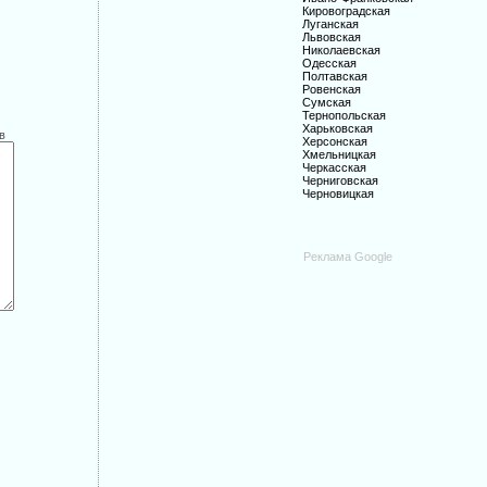
Кировоградская
Луганская
Львовская
Николаевская
Одесская
Полтавская
Ровенская
Сумская
Тернопольская
Харьковская
в
Херсонская
Хмельницкая
Черкасская
Черниговская
Черновицкая
Реклама Google