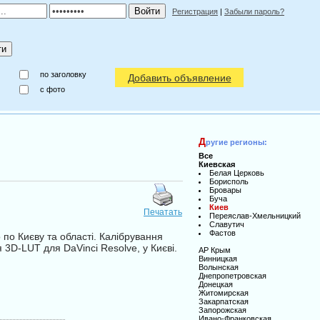
Регистрация
|
Забыли пароль?
по заголовку
Добавить объявление
c фото
Д
ругие регионы:
Все
Киевская
Белая Церковь
Борисполь
Бровары
Буча
Киев
Печатать
Переяслав-Хмельницкий
Славутич
Фастов
по Києву та області. Калібрування
 3D-LUT для DaVinci Resolve, у Києві.
АР Крым
Винницкая
Волынская
Днепропетровская
Донецкая
Житомирская
Закарпатская
Запорожская
Ивано-Франковская