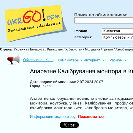
Поиск по объявлениям:
Регион:
Категория:
Страна:
Украина
/
Беларусь
/
Казахстан
/
Узбекистан
/
Молдавия
/
Грузия
/
Азербайдж
Объявления Киев
-
Компьютеры и Интернет
-
Разное
Апаратне Калібрування монітора в Ки
Дата подачи объявления:
2.07.2024 20:07
Город:
Киев
Апаратне калібрування повністю виключає людський 
монітора, ноутбука, у Києві. Калібрування і профілю
калибровка монитора киев, калибровка монитора, ка
Информация модератору:
Пожаловаться