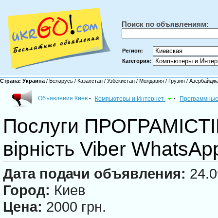
Поиск по объявлениям:
Регион:
Категория:
Страна:
Украина
/
Беларусь
/
Казахстан
/
Узбекистан
/
Молдавия
/
Грузия
/
Азербайдж
Объявления Киев
-
Компьютеры и Интернет
-
Программные
Послуги ПРОГРАМІСТІВ
вірність Viber Whats
Дата подачи объявления:
24.0
Город:
Киев
Цена:
2000 грн.