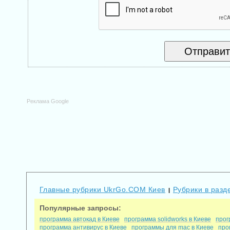
Реклама Google
Главные рубрики UkrGo.COM Киев
Рубрики в разд
|
Популярные запросы:
программа автокад в Киеве
программа solidworks в Киеве
прог
программа антивирус в Киеве
программы для mac в Киеве
про