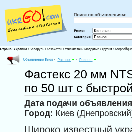
Поиск по объявлениям:
Регион:
Категория:
Страна:
Украина
/
Беларусь
/
Казахстан
/
Узбекистан
/
Молдавия
/
Грузия
/
Азербайдж
Объявления Киев
-
Разное
-
Разное
Фастекс 20 мм NT
по 50 шт с быстро
Дата подачи объявления
Город:
Киев (Днепровский
Широко известный укр