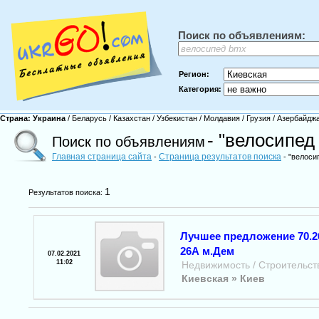
Поиск по объявлениям:
Регион:
Категория:
Страна:
Украина
/
Беларусь
/
Казахстан
/
Узбекистан
/
Молдавия
/
Грузия
/
Азербайдж
- "велосипед
Поиск по объявлениям
Главная страница сайта
Страница результатов поиска
-
- "велоси
1
Результатов поиска:
Лучшее предложение 70.2
26А м.Дем
07.02.2021
11:02
Недвижимость / Строительст
Киевская »
Киев