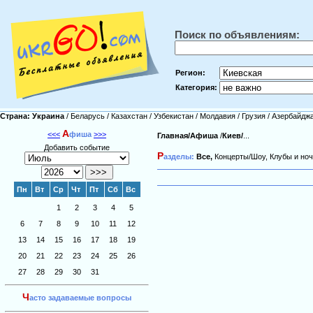
Поиск по объявлениям:
Регион:
Категория:
Страна:
Украина
/
Беларусь
/
Казахстан
/
Узбекистан
/
Молдавия
/
Грузия
/
Азербайдж
А
<<<
фиша
>>>
Главная/
Афиша
/
Киев/
...
Добавить событие
Р
азделы:
Все,
Концерты/Шоу,
Клубы и ноч
Пн
Вт
Ср
Чт
Пт
Сб
Вс
1
2
3
4
5
6
7
8
9
10
11
12
13
14
15
16
17
18
19
20
21
22
23
24
25
26
27
28
29
30
31
Ч
асто задаваемые вопросы