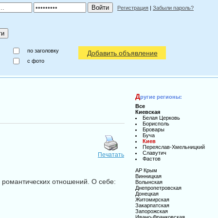
Регистрация
|
Забыли пароль?
по заголовку
Добавить объявление
c фото
Д
ругие регионы:
Все
Киевская
Белая Церковь
Борисполь
Бровары
Буча
Киев
Переяслав-Хмельницкий
Славутич
Печатать
Фастов
АР Крым
Винницкая
 романтических отношений. О себе:
Волынская
Днепропетровская
Донецкая
Житомирская
Закарпатская
Запорожская
Ивано-Франковская