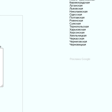
Кировоградская
Луганская
Львовская
Николаевская
Одесская
Полтавская
Ровенская
Сумская
Тернопольская
Харьковская
Херсонская
Хмельницкая
Черкасская
Черниговская
Черновицкая
в
Реклама Google