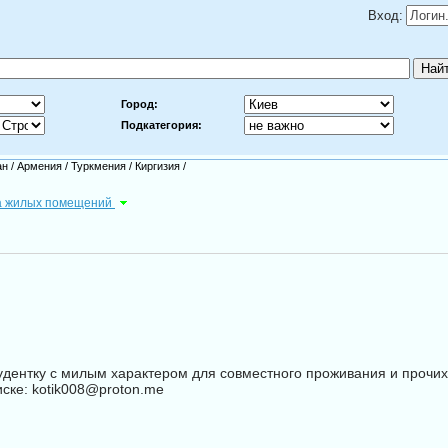
Вход:
Город:
Подкатегория:
ан
/
Армения
/
Туркмения
/
Киргизия
/
а жилых помещений
ентку с милым характером для совместного проживания и прочих
ске: kotik008@proton.me