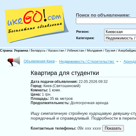
Поиск по объявлениям:
Регион:
Категория:
Страна:
Украина
/
Беларусь
/
Казахстан
/
Узбекистан
/
Молдавия
/
Грузия
/
Азербайдж
Объявления Киев
-
Недвижимость / Строительство
-
Аренд
Квартира для студентки
Дата подачи объявления:
22.05.2026 09:32
Город:
Киев (Святошинский)
Комнаты:
1 комн.
Цена:
1 грн.
Площадь:
35 кв. метров
Продолжительность:
Долгосрочная аренда
Ищу симпатичную стройную худощавую девушку-студ
порядочный и справедливый. Подробности в перепи
Контактные телефоны:
09x xxx xxxx