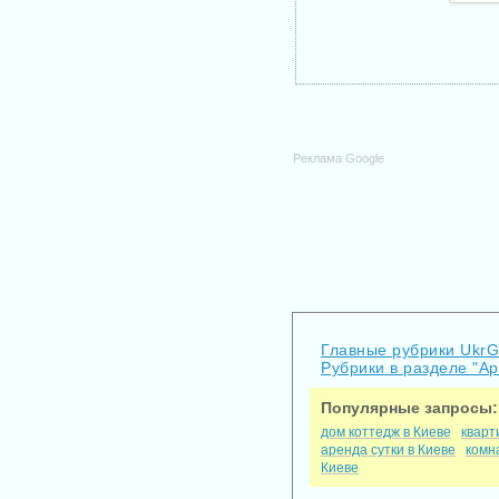
Реклама Google
Главные рубрики Ukr
Рубрики в разделе "А
Популярные запросы:
дом коттедж в Киеве
кварт
аренда сутки в Киеве
комн
Киеве