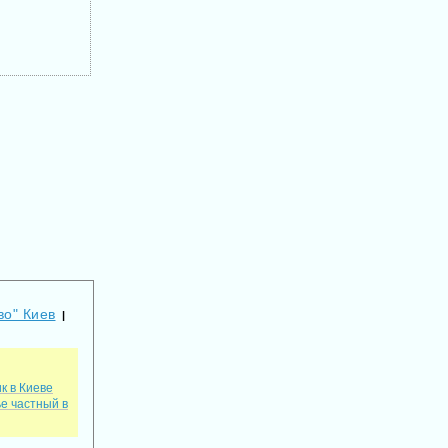
во" Киев
|
к в Киеве
е частный в