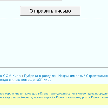
Go.COM Киев
Рубрики в разделе "Недвижимость / Строительст
|
ренда жилых помещений" Киев
ира евро в Киеве
дача дом в Киеве
арендовать сутки в Киеве
дача посредни
ата недорого в Киеве
дом загородный в Киеве
сниму недорого в Киеве
жиль