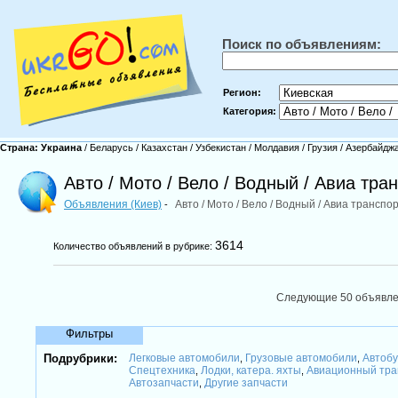
Поиск по объявлениям:
Регион:
Категория:
Страна:
Украина
/
Беларусь
/
Казахстан
/
Узбекистан
/
Молдавия
/
Грузия
/
Азербайдж
Авто / Мото / Вело / Водный / Авиа тра
Объявления (Киев)
Авто / Мото / Вело / Водный / Авиа транспо
-
3614
Количество объявлений в рубрике:
Следующие 50 объявл
Фильтры
Подрубрики:
Легковые автомобили
Грузовые автомобили
Автобу
,
,
Спецтехника
Лодки, катера. яхты
Авиационный тра
,
,
Автозапчасти
Другие запчасти
,