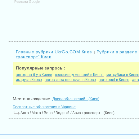
Реклама Google
Главные рубрики UkrGo.COM Киев
Рубрики в разделе 
|
транспорт" Киев
Популярные запросы:
автокран б у в Киеве
велосипед женский в Киеве
митсубиси в Киев
икарус в Киеве
автовышка японская в Киеве
авто opel в Киеве
авт
Местонахождение:
Доски объявлений - (Киев)
Бесплатные объявления в Украине
Авто / Мото / Вело / Водный / Авиа транспорт - (Киев)