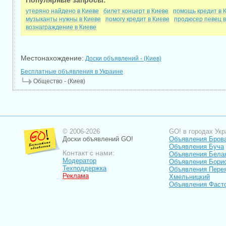
Популярные запросы:
утеряно найдено в Киеве
билет концерт в Киеве
помощь кредит в 
музыканты нужны в Киеве
помогу кредит в Киеве
продюсер певец в
вознаграждение в Киеве
Местонахождение:
Доски объявлений - (Киев)
Бесплатные объявления в Украине
Общество - (Киев)
© 2006-2026
GO! в городах Укр
Доски объявлений GO!
Объявления Бров
Объявления Буча
Контакт с нами:
Объявления Бела
Модератор
Объявления Бори
Техподдержка
Объявления Пере
Реклама
Хмельницкий
Объявления Фаст