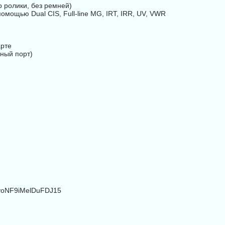
о ролики, без ремней)
мощью Dual CIS, Full-line MG, IRT, IRR, UV, VWR
арте
ный порт)
i=yoNF9iMelDuFDJ15