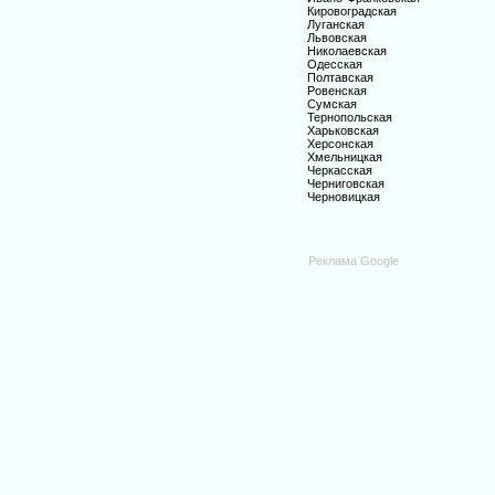
Кировоградская
Луганская
Львовская
Николаевская
Одесская
Полтавская
Ровенская
Сумская
Тернопольская
Харьковская
Херсонская
Хмельницкая
Черкасская
Черниговская
Черновицкая
Реклама Google