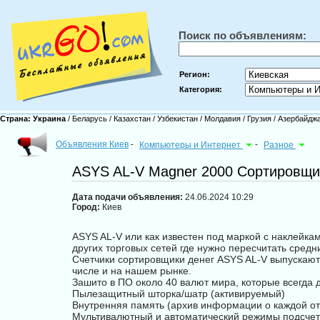
Поиск по объявлениям:
Регион:
Категория:
Страна:
Украина
/
Беларусь
/
Казахстан
/
Узбекистан
/
Молдавия
/
Грузия
/
Азербайдж
Объявления Киев
-
Компьютеры и Интернет
-
Разное
ASYS AL-V Magner 2000 Сортировщик
Дата подачи объявления:
24.06.2024 10:29
Город:
Киев
ASYS AL-V или как известен под маркой с наклейка
других торговых сетей где нужно пересчитать средн
Счетчики сортировщики денег ASYS AL-V выпускают
числе и на нашем рынке.
Зашито в ПО около 40 валют мира, которые всегда 
Пылезащитный шторка/шатр (активируемый)
Внутренняя память (архив информации о каждой от
Мультивалютный и автоматический режимы подсче