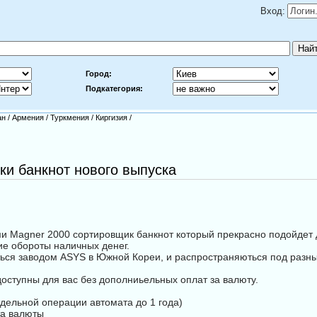
Вход:
Город:
Подкатегория:
ан
/
Армения
/
Туркмения
/
Киргизия
/
и банкнот нового выпуска
ми Magner 2000 сортировщик банкнот который прекрасно подойдет 
ие обороты наличных денег.
ься заводом ASYS в Южной Кореи, и распространяються под разны
доступны для вас без дополниьельных оплат за валюту.
дельной операции автомата до 1 года)
та валюты