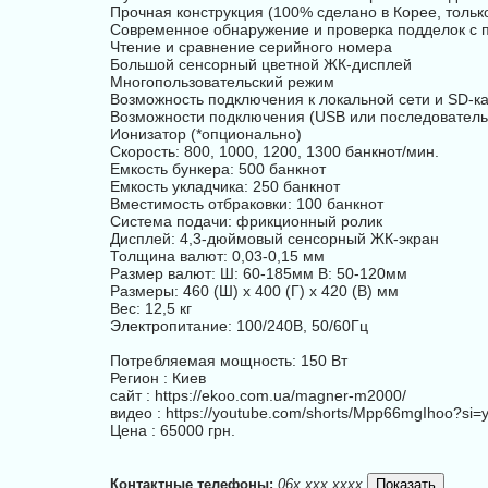
Прочная конструкция (100% сделано в Корее, тольк
Современное обнаружение и проверка подделок с по
Чтение и сравнение серийного номера
Большой сенсорный цветной ЖК-дисплей
Многопользовательский режим
Возможность подключения к локальной сети и SD-к
Возможности подключения (USB или последователь
Ионизатор (*опционально)
Скорость: 800, 1000, 1200, 1300 банкнот/мин.
Емкость бункера: 500 банкнот
Емкость укладчика: 250 банкнот
Вместимость отбраковки: 100 банкнот
Система подачи: фрикционный ролик
Дисплей: 4,3-дюймовый сенсорный ЖК-экран
Толщина валют: 0,03-0,15 мм
Размер валют: Ш: 60-185мм В: 50-120мм
Размеры: 460 (Ш) x 400 (Г) x 420 (В) мм
Вес: 12,5 кг
Электропитание: 100/240В, 50/60Гц
Потребляемая мощность: 150 Вт
Регион : Киев
сайт : https://ekoo.com.ua/magner-m2000/
видео : https://youtube.com/shorts/Mpp66mgIhoo?s
Цена : 65000 грн.
Контактные телефоны:
06x xxx xxxx