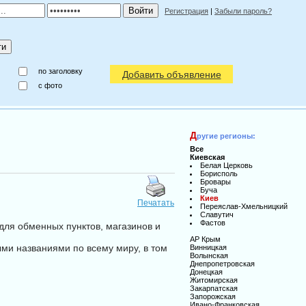
Регистрация
|
Забыли пароль?
по заголовку
Добавить объявление
c фото
Д
ругие регионы:
Все
Киевская
Белая Церковь
Борисполь
Бровары
Буча
Киев
Печатать
Переяслав-Хмельницкий
Славутич
Фастов
для обменных пунктов, магазинов и
АР Крым
ми названиями по всему миру, в том
Винницкая
Волынская
Днепропетровская
Донецкая
Житомирская
Закарпатская
Запорожская
Ивано-Франковская