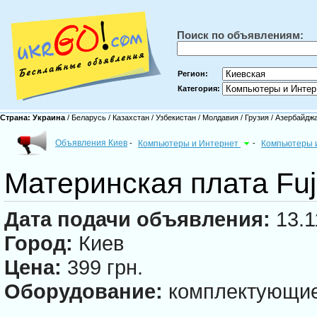
Поиск по объявлениям:
Регион:
Категория:
Страна:
Украина
/
Беларусь
/
Казахстан
/
Узбекистан
/
Молдавия
/
Грузия
/
Азербайдж
Объявления Киев
-
Компьютеры и Интернет
-
Компьютеры 
Материнская плата Fuj
Дата подачи объявления:
13.1
Город:
Киев
Цена:
399 грн.
Оборудование:
комплектующи