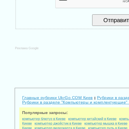
Реклама Google
Главные рубрики UkrGo.COM Киев
Рубрики в разд
|
Рубрики в разделе "Компьютеры и комплектующие"
Популярные запросы:
компьютер блютуз в Киеве
компьютер китайский в Киеве
компь
Киеве
компьютер джойстик в Киеве
компьютер мышка в Киеве
Киеве
компьютер видеокарта в Киеве
компьютер руль в Киеве