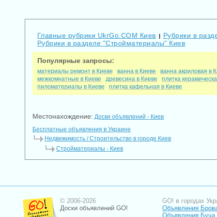
Главные рубрики UkrGo.COM Киев
Рубрики в разд
|
Рубрики в разделе "Стройматериалы" Киев
Популярные запросы:
материалы ремонт в Киеве
ванна в Киеве
ванна акриловая в 
межкомнатные в Киеве
древесина в Киеве
плитка керамическа
пиломатериалы в Киеве
плитка кафельная в Киеве
Местонахождение:
Доски объявлений - Киев
Бесплатные объявления в Украине
Недвижимость / Строительство в городе Киев
Стройматериалы - Киев
© 2006-2026
GO! в городах Укр
Доски объявлений GO!
Объявления Бров
Объявления Буча