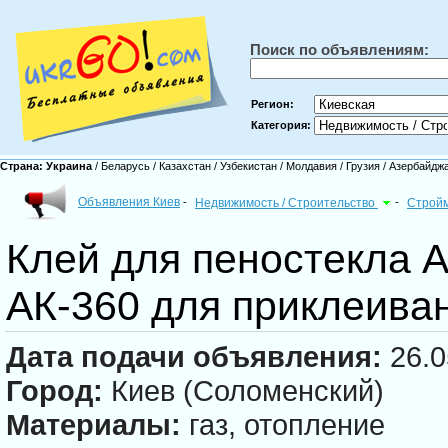
Поиск по объявлениям:
Регион:
Категория:
Страна:
Украина
/
Беларусь
/
Казахстан
/
Узбекистан
/
Молдавия
/
Грузия
/
Азербайдж
Объявления Киев
-
Недвижимость / Строительство
-
Строй
Клей для пеностекла 
АК-360 для приклеива
Дата подачи объявления:
26.0
Город:
Киев (Соломенский)
Материалы:
газ, отопление