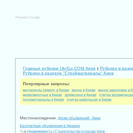
Реклама Google
Главные рубрики UkrGo.COM Киев
Рубрики в разд
|
Рубрики в разделе "Стройматериалы" Киев
Популярные запросы:
материалы ремонт в Киеве
ванна в Киеве
ванна акриловая в 
межкомнатные в Киеве
древесина в Киеве
плитка керамическа
пиломатериалы в Киеве
плитка кафельная в Киеве
Местонахождение:
Доски объявлений - Киев
Бесплатные объявления в Украине
Недвижимость / Строительство в городе Киев