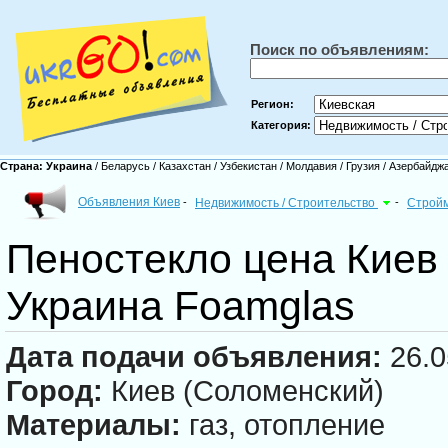
Поиск по объявлениям:
Регион:
Категория:
Страна:
Украина
/
Беларусь
/
Казахстан
/
Узбекистан
/
Молдавия
/
Грузия
/
Азербайдж
Объявления Киев
-
Недвижимость / Строительство
-
Строй
Пеностекло цена Киев
Украина Foamglas
Дата подачи объявления:
26.0
Город:
Киев (Соломенский)
Материалы:
газ, отопление