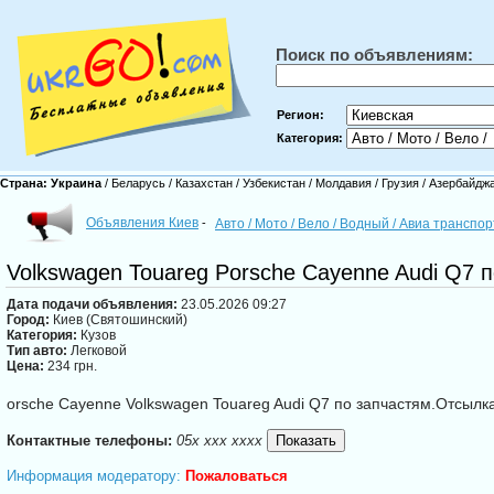
Поиск по объявлениям:
Регион:
Категория:
Страна:
Украина
/
Беларусь
/
Казахстан
/
Узбекистан
/
Молдавия
/
Грузия
/
Азербайдж
Объявления Киев
-
Авто / Мото / Вело / Водный / Авиа транспо
Volkswagen Touareg Porsche Cayenne Audi Q7 
Дата подачи объявления:
23.05.2026 09:27
Город:
Киев (Святошинский)
Категория:
Кузов
Тип авто:
Легковой
Цена:
234 грн.
orsche Cayenne Volkswagen Touareg Audi Q7 по запчастям.Отсылк
Контактные телефоны:
05x xxx xxxx
Информация модератору:
Пожаловаться