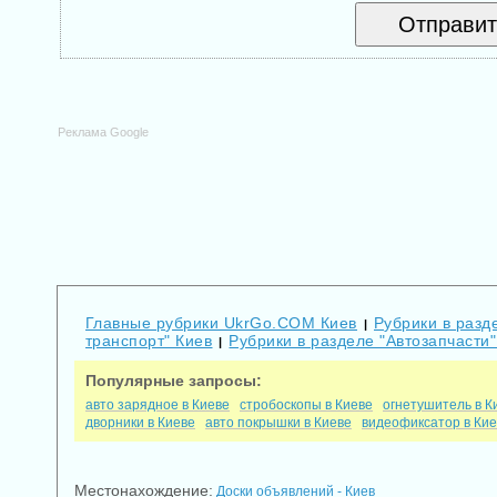
Реклама Google
Главные рубрики UkrGo.COM Киев
Рубрики в разде
|
транспорт" Киев
Рубрики в разделе "Автозапчасти"
|
Популярные запросы:
авто зарядное в Киеве
стробоскопы в Киеве
огнетушитель в К
дворники в Киеве
авто покрышки в Киеве
видеофиксатор в Ки
Местонахождение:
Доски объявлений - Киев