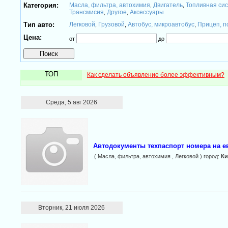
Категория:
Масла, фильтра, автохимия
Двигатель
Топливная си
,
,
Трансмисия
Другое
Аксессуары
,
,
Тип авто:
Легковой
Грузовой
Автобус, микроавтобус
Прицеп, п
,
,
,
Цена:
от
до
ТОП
Как сделать объявление более эффективным?
Среда, 5 авг 2026
Автодокументы техпаспорт номера на е
( Масла, фильтра, автохимия , Легковой ) город:
Ки
Вторник, 21 июля 2026