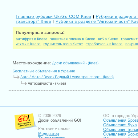
Главные рубрики UkrGo.COM Киев
Рубрики в разделе 
|
транспорт" Киев
Рубрики в разделе "Автозапчасти" Ки
|
Популярные запросы:
антифриз в Киеве
защитная пленка в Киеве
акб в Киеве
трансмит
чехлы в Киеве
глушитель ваз в Киеве
стробоскопы в Киеве
покрыш
Местонахождение:
Доски объявлений - (Киев)
Бесплатные объявления в Украине
Авто / Мото / Вело / Водный / Авиа транспорт - (Киев)
Автозапчасти - (Киев)
© 2006-2026
GO! в городах Укр
Доски объявлений GO!
Объявления Бров
Объявления Буча
Контакт с нами:
Объявления Бела
Модератор
Объявления Бори