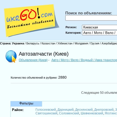
Поиск по объявлениям:
Регион:
Категория:
Страна:
Украина
/
Беларусь
/
Казахстан
/
Узбекистан
/
Молдавия
/
Грузия
/
Азербайдж
Автозапчасти (Киев)
Объявления (Киев)
Авто / Мото / Вело / Водный / Авиа транспо
-
2880
Количество объявлений в рубрике:
Следующие 50 объявл
Фильтры
Район:
Голосеевский
Дарницкий
Деснянский
Днепровский
З
,
,
,
,
Святошинский
Соломенский
Шевченковский
Яготинс
,
,
,