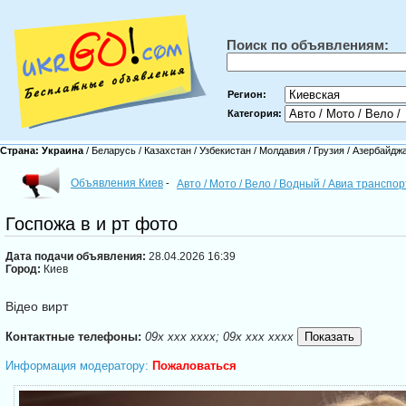
Поиск по объявлениям:
Регион:
Категория:
Страна:
Украина
/
Беларусь
/
Казахстан
/
Узбекистан
/
Молдавия
/
Грузия
/
Азербайдж
Объявления Киев
-
Авто / Мото / Вело / Водный / Авиа транспо
Госпожа в и рт фото
Дата подачи объявления:
28.04.2026 16:39
Город:
Киев
Відео вирт
Контактные телефоны:
09x xxx xxxx; 09x xxx xxxx
Информация модератору:
Пожаловаться