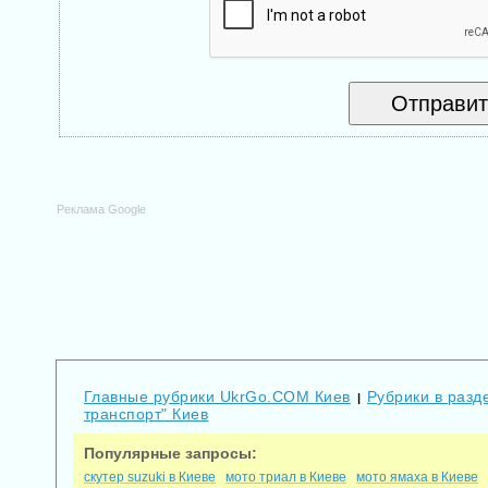
Реклама Google
Главные рубрики UkrGo.COM Киев
Рубрики в разде
|
транспорт" Киев
Популярные запросы:
скутер suzuki в Киеве
мото триал в Киеве
мото ямаха в Киеве