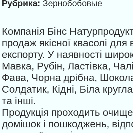
Рубрика:
Зернобобовые
Компанія Бінс Натурпродукт
продаж якісної квасолі для 
експорту. У наявності широ
Мавка, Рубін, Ластівка, Чалі
Фава, Чорна дрібна, Шокол
Солдатик, Кідні, Біла кругла
та інші.
Продукція проходить очищен
домішок і пошкоджень, відп