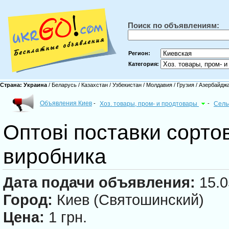
Поиск по объявлениям:
Регион:
Категория:
Страна:
Украина
/
Беларусь
/
Казахстан
/
Узбекистан
/
Молдавия
/
Грузия
/
Азербайдж
Объявления Киев
-
Хоз. товары, пром- и продтовары
-
Сель
Оптові поставки сортов
виробника
Дата подачи объявления:
15.0
Город:
Киев (Святошинский)
Цена:
1 грн.