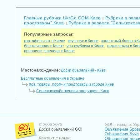
Главные рубрики UkrGo.COM Киев
Рубрики в разде
|
продтовары" Киев
Рубрики в разделе "Сельскохоз
|
Популярные запросы:
картофель опт в Киеве
крупа кус в Киеве
комнатный банан в К
белокочанная в Киеве
усы клубники в Киеве
годжи ягоды в Кие
проростки пшеницы в Киеве
Местонахождение:
Доски объявлений - Киев
Бесплатные объявления в Украине
Хоз. товары, пром- и продтовары в городе Киев
Сельскохозяйственная продукция - Киев
© 2006-2026
GO! в городах Укр
Доски объявлений GO!
Объявления Бров
Объявления Буча
Контакт с нами:
Объявления Бела