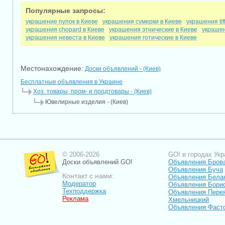
Популярные запросы:
украшение пупок в Киеве
украшения сумерки в Киеве
украшения tif
украшения chopard в Киеве
украшения этнические в Киеве
украшен
украшения невеста в Киеве
украшения готические в Киеве
Местонахождение:
Доски объявлений - (Киев)
Бесплатные объявления в Украине
Хоз. товары, пром- и продтовары - (Киев)
Ювелирные изделия - (Киев)
© 2006-2026
GO! в городах Укр
Доски объявлений GO!
Объявления Бров
Объявления Буча
Контакт с нами:
Объявления Бела
Модератор
Объявления Бори
Техподдержка
Объявления Пере
Реклама
Хмельницкий
Объявления Фаст