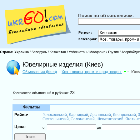
Поиск по объявлениям:
Регион:
Категория:
Страна:
Украина
/
Беларусь
/
Казахстан
/
Узбекистан
/
Молдавия
/
Грузия
/
Азербайдж
Ювелирные изделия (Киев)
Объявления (Киев)
Хоз. товары, пром- и продтовары
-
Юве
-
23
Количество объявлений в рубрике:
Фильтры
Район:
Голосеевский
Дарницкий
Деснянский
Днепровский
З
,
,
,
,
Святошинский
Соломенский
Шевченковский
Яготинс
,
,
,
Цена:
от
до