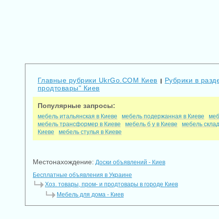
Главные рубрики UkrGo.COM Киев
Рубрики в разде
|
продтовары" Киев
Популярные запросы:
мебель итальянская в Киеве
мебель подержанная в Киеве
меб
мебель трансформер в Киеве
мебель б у в Киеве
мебель склад
Киеве
мебель стулья в Киеве
Местонахождение:
Доски объявлений - Киев
Бесплатные объявления в Украине
Хоз. товары, пром- и продтовары в городе Киев
Мебель для дома - Киев