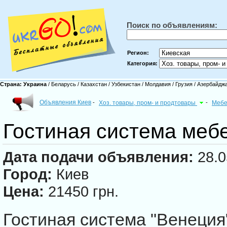
Поиск по объявлениям:
Регион:
Категория:
Страна:
Украина
/
Беларусь
/
Казахстан
/
Узбекистан
/
Молдавия
/
Грузия
/
Азербайдж
Объявления Киев
-
Хоз. товары, пром- и продтовары
-
Мебе
Гостиная система меб
Дата подачи объявления:
28.0
Город:
Киев
Цена:
21450 грн.
Гостиная система "Венеция"