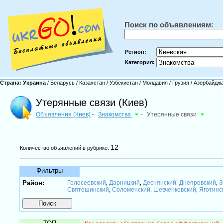
Поиск по объявлениям:
Регион:
Категория:
Страна:
Украина
/
Беларусь
/
Казахстан
/
Узбекистан
/
Молдавия
/
Грузия
/
Азербайдж
Утерянные связи (Киев)
Объявления (Киев)
Знакомства
-
Утерянные связи
-
12
Количество объявлений в рубрике:
Фильтры
Район:
Голосеевский
Дарницкий
Деснянский
Днепровский
З
,
,
,
,
Святошинский
Соломенский
Шевченковский
Яготинс
,
,
,