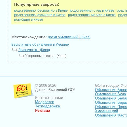
Популярные запросы:
родственники бесплатно в Киеве
родственники отец в Киеве
родст
родственники фамилия в Киеве
родственники могила в Киеве
родст
погибшие в Киеве
Местонахождение:
Доски объявлений - (Киев)
Бесплатные объявления в Украине
Знакомства - (Киев)
Утерянные связи - (Киев)
© 2006-2026
GO! в городах Укр
Доски объявлений GO!
Объявления Бров
Объявления Буча
Контакт с нами:
Объявления Бела
Модератор
Объявления Бори
Техподдержка
Объявления Пере
Реклама
Хмельницкий
Объявления Фаст