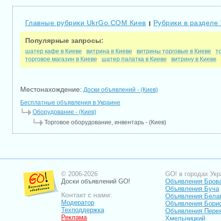
Главные рубрики UkrGo.COM Киев
Рубрики в разделе
|
Популярные запросы:
шатер кафе в Киеве
витрина в Киеве
витрины торговые в Киеве
т
торговое магазин в Киеве
шатер палатка в Киеве
витрину в Киеве
Местонахождение:
Доски объявлений - (Киев)
Бесплатные объявления в Украине
Оборудование - (Киев)
Торговое оборудование, инвентарь - (Киев)
© 2006-2026
GO! в городах Укр
Доски объявлений GO!
Объявления Бров
Объявления Буча
Контакт с нами:
Объявления Бела
Модератор
Объявления Бори
Техподдержка
Объявления Пере
Реклама
Хмельницкий