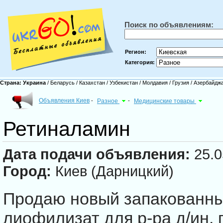
Поиск по объявлениям:
Регион:
Категория:
Страна:
Украина
/
Беларусь
/
Казахстан
/
Узбекистан
/
Молдавия
/
Грузия
/
Азербайдж
Объявления Киев
-
Разное
-
Медицинские товары
Ретиналамин
Дата подачи объявления:
25.0
Город:
Киев (Дарницкий)
Продаю новый запакованн
лиофилизат для р-ра д/ин. 