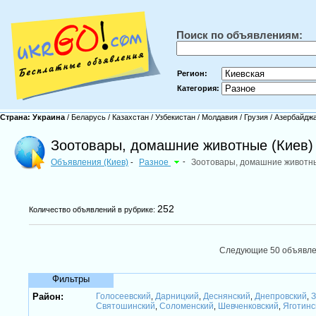
Поиск по объявлениям:
Регион:
Категория:
Страна:
Украина
/
Беларусь
/
Казахстан
/
Узбекистан
/
Молдавия
/
Грузия
/
Азербайдж
Зоотовары, домашние животные (Киев)
Объявления (Киев)
Разное
-
Зоотовары, домашние живот
-
252
Количество объявлений в рубрике:
Следующие 50 объявл
Фильтры
Район:
Голосеевский
Дарницкий
Деснянский
Днепровский
З
,
,
,
,
Святошинский
Соломенский
Шевченковский
Яготинс
,
,
,