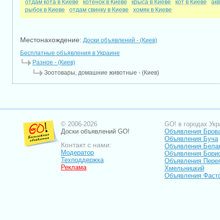
отдам кота в Киеве
котенок в Киеве
крыса в Киеве
кот в Киеве
ак
рыбок в Киеве
отдам свинку в Киеве
хомяк в Киеве
Местонахождение:
Доски объявлений - (Киев)
Бесплатные объявления в Украине
Разное - (Киев)
Зоотовары, домашние животные - (Киев)
© 2006-2026
GO! в городах Укр
Доски объявлений GO!
Объявления Бров
Объявления Буча
Контакт с нами:
Объявления Бела
Модератор
Объявления Бори
Техподдержка
Объявления Пере
Реклама
Хмельницкий
Объявления Фаст