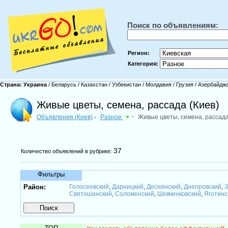
Поиск по объявлениям:
Регион:
Категория:
Страна:
Украина
/
Беларусь
/
Казахстан
/
Узбекистан
/
Молдавия
/
Грузия
/
Азербайдж
Живые цветы, семена, рассада (Киев)
Объявления (Киев)
Разное
-
Живые цветы, семена, рассад
-
37
Количество объявлений в рубрике:
Фильтры
Район:
Голосеевский
Дарницкий
Деснянский
Днепровский
З
,
,
,
,
Святошинский
Соломенский
Шевченковский
Яготинс
,
,
,