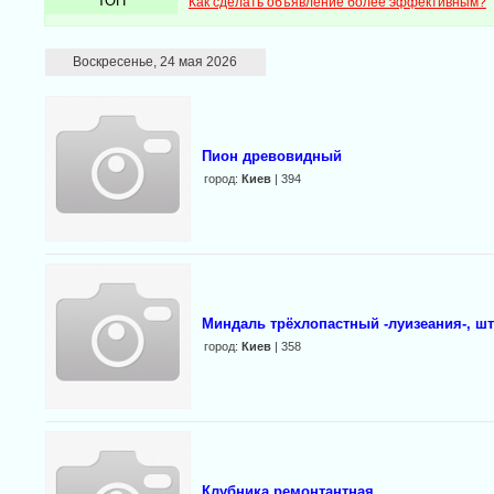
ТОП
Как сделать объявление более эффективным?
Воскресенье, 24 мая 2026
Пион древовидный
город:
Киев
| 394
Миндаль трёхлопастный -луизеания-, ш
город:
Киев
| 358
Клубника ремонтантная