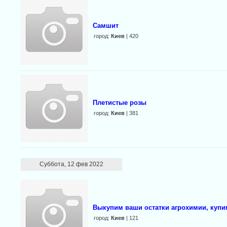
Cамшит
город:
Киев
| 420
Плетистые розы
город:
Киев
| 381
Суббота, 12 фев 2022
Выкупим ваши остатки агрохимии, купи
город:
Киев
| 121