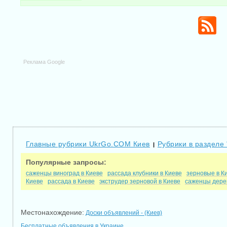
Реклама Google
Главные рубрики UkrGo.COM Киев
Рубрики в разделе 
|
Популярные запросы:
саженцы виноград в Киеве
рассада клубники в Киеве
зерновые в К
Киеве
рассада в Киеве
экструдер зерновой в Киеве
саженцы дерев
Местонахождение:
Доски объявлений - (Киев)
Бесплатные объявления в Украине