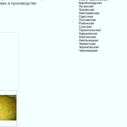
ван в производстве
Кировоградская
Луганская
Львовская
Николаевская
Одесская
Полтавская
Ровенская
Сумская
Тернопольская
Харьковская
Херсонская
Хмельницкая
Черкасская
Черниговская
Черновицкая