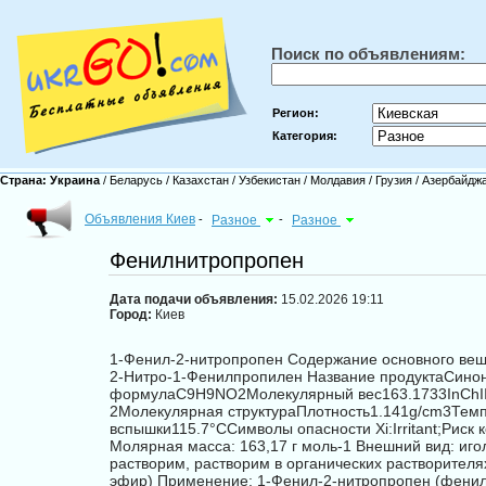
Поиск по объявлениям:
Регион:
Категория:
Страна:
Украина
/
Беларусь
/
Казахстан
/
Узбекистан
/
Молдавия
/
Грузия
/
Азербайдж
Объявления Киев
-
Разное
-
Разное
Фенилнитропропен
Дата подачи объявления:
15.02.2026 19:11
Город:
Киев
1-Фенил-2-нитропропен Содержание основного веще
2-Нитро-1-Фенилпропилен Название продуктаСино
формулаC9H9NO2Молекулярный вес163.1733InChIInC
2Молекулярная структураПлотность1.141g/cm3Тем
вспышки115.7°CСимволы опасности Xi:Irritant;Риск
Молярная масса: 163,17 г моль-1 Внешний вид: иго
растворим, растворим в органических растворителя
эфир) Применение: 1-Фенил-2-нитропропен (фенил-