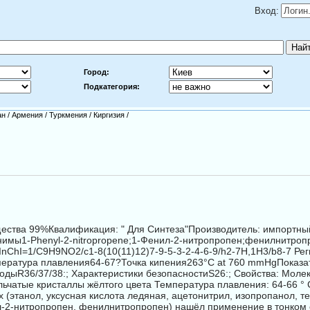
Вход:
Город:
Подкатегория:
ан
/
Армения
/
Туркмения
/
Киргизия
/
ства 99%Квалификация: " Для Синтеза"Производитель: импортный 
нимы1-Phenyl-2-nitropropene;1-Фенил-2-нитропропен;фенилнитро
hI=1/C9H9NO2/c1-8(10(11)12)7-9-5-3-2-4-6-9/h2-7H,1H3/b8-7 Ре
пература плавления64-67?Точка кипения263°C at 760 mmHgПоказ
 кодыR36/37/38:; Характеристики безопасностиS26:; Свойства: Мо
льчатые кристаллы жёлтого цвета Температура плавления: 64-66 ° 
х (этанол, уксусная кислота ледяная, ацетонитрил, изопропанол, 
2-нитропропен, фенилнитропропен) нашёл применение в тонком о