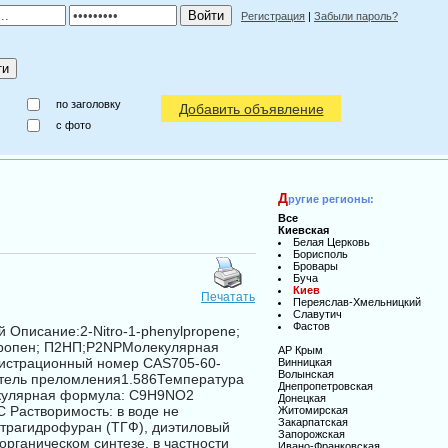
Регистрация
|
Забыли пароль?
по заголовку
Добавить объявление
c фото
Д
ругие регионы:
Все
Киевская
Белая Церковь
Борисполь
Бровары
Буча
Киев
Печатать
Переяслав-Хмельницкий
Славутич
Фастов
Описание:2-Nitro-1-phenylpropene;
пропен; П2НП;P2NPМолекулярная
АР Крым
гистрационный номер CAS705-60-
Винницкая
Волынская
атель преломления1.586Температура
Днепропетровская
лекулярная формула: C9H9NO2
Донецкая
C Растворимость: в воде не
Житомирская
Закарпатская
тетрагидрофуран (ТГФ), диэтиловый
Запорожская
рганическом синтезе, в частности
Ивано-Франковская