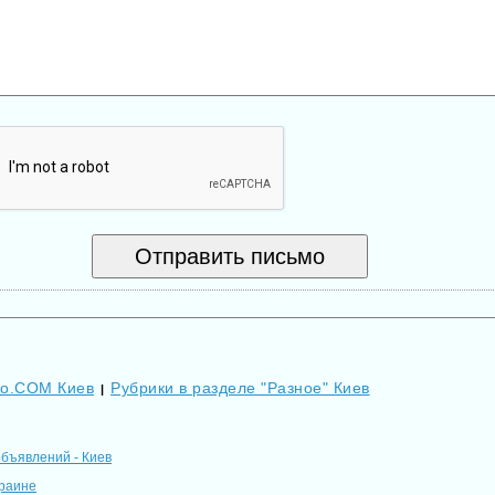
Go.COM Киев
Рубрики в разделе "Разное" Киев
|
объявлений - Киев
краине