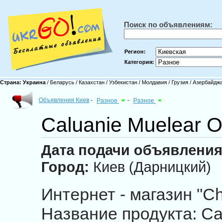
Поиск по объявлениям:
Регион:
Категория:
Страна:
Украина
/
Беларусь
/
Казахстан
/
Узбекистан
/
Молдавия
/
Грузия
/
Азербайдж
Объявления Киев
-
Разное
-
Разное
Caluanie Muelear O
Дата подачи объявления
Город:
Киев (Дарницкий)
Интернет - магазин "C
Название продукта: Ca