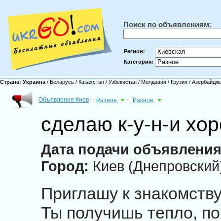
Поиск по объявлениям:
Регион:
Категория:
Страна:
Украина
/
Беларусь
/
Казахстан
/
Узбекистан
/
Молдавия
/
Грузия
/
Азербайдж
Объявления Киев
-
Разное
-
Разное
сделаю к-у-н-и хо
Дата подачи объявления
Город:
Киев (Днепровский
Приглашу к знакомств
Ты получишь тепло, по