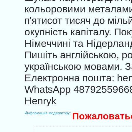
кольоровими металами,
п'ятисот тисяч до міл
окупність капіталу. Пок
Німеччині та Нідерлан
Пишіть англійською, р
українською мовами. 
Електронна пошта: he
WhatsApp 4879255966
Henryk
Информация модератору:
Пожаловать