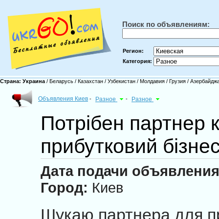
Поиск по объявлениям:
Регион:
Категория:
Страна:
Украина
/
Беларусь
/
Казахстан
/
Узбекистан
/
Молдавия
/
Грузия
/
Азербайдж
Объявления Киев
-
Разное
-
Разное
Потрібен партнер 
прибутковий бізне
Дата подачи объявления
Город:
Киев
Шукаю партнера для пр