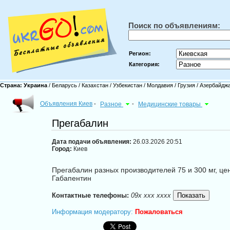
Поиск по объявлениям:
Регион:
Категория:
Страна:
Украина
/
Беларусь
/
Казахстан
/
Узбекистан
/
Молдавия
/
Грузия
/
Азербайдж
Объявления Киев
-
Разное
-
Медицинские товары
Прегабалин
Дата подачи объявления:
26.03.2026 20:51
Город:
Киев
Прегабалин разных производителей 75 и 300 мг, це
Габапентин
Контактные телефоны:
09x xxx xxxx
Информация модератору:
Пожаловаться