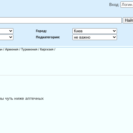
Вход:
Город:
Подкатегория:
ан
/
Армения
/
Туркмения
/
Киргизия
/
ны чуть ниже аптечных