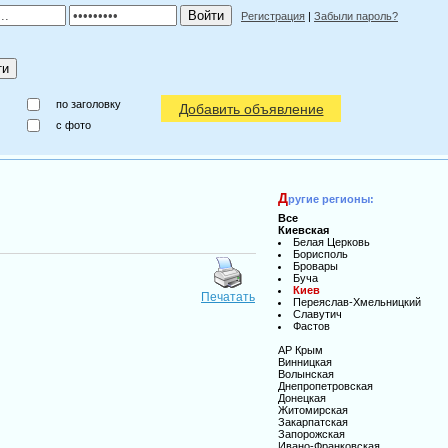
Регистрация
|
Забыли пароль?
по заголовку
Добавить объявление
c фото
Д
ругие регионы:
Все
Киевская
Белая Церковь
Борисполь
Бровары
Буча
Киев
Печатать
Переяслав-Хмельницкий
Славутич
Фастов
АР Крым
Винницкая
Волынская
Днепропетровская
Донецкая
Житомирская
Закарпатская
Запорожская
Ивано-Франковская