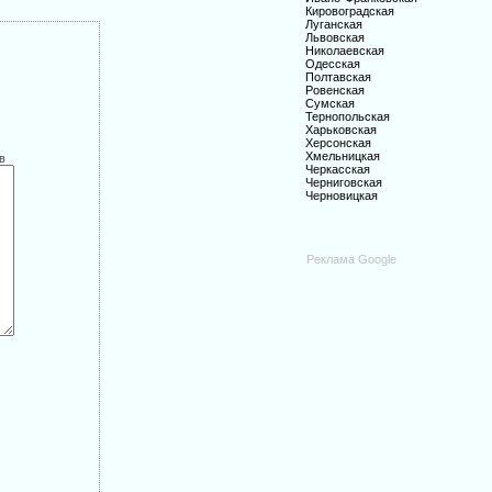
Кировоградская
Луганская
Львовская
Николаевская
Одесская
Полтавская
Ровенская
Сумская
Тернопольская
Харьковская
Херсонская
Хмельницкая
в
Черкасская
Черниговская
Черновицкая
Реклама Google