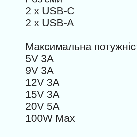
2 x USB-C
2 x USB-A
Максимальна потужні
5V 3A
9V 3A
12V 3A
15V 3A
20V 5A
100W Max