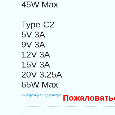
45W Max
Type-C2
5V 3A
9V 3A
12V 3A
15V 3A
20V 3.25A
65W Max
Информация модератору:
Пожаловать