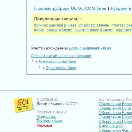
Главные рубрики UkrGo.COM Киев
Рубрики в
|
Популярные запросы:
принтер цветной в Киеве
ризограф в Киеве
плоттер ре
Киеве
сканер в Киеве
принтер копир в Киеве
мфу в Ки
Местонахождение:
Доски объявлений - Киев
Бесплатные объявления в Украине
Техника в городе Киев
Оргтехника - Киев
© 2006-2026
GO! в городах Укр
Доски объявлений GO!
Объявления Бров
Объявления Буча
Контакт с нами:
Объявления Бела
Модератор
Объявления Бори
Техподдержка
Объявления Пере
Реклама
Хмельницкий
Объявления Фаст