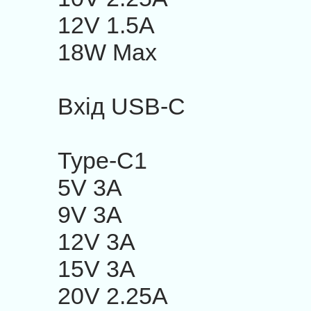
12V 1.5A
18W Max
Вхід USB-C
Type-C1
5V 3A
9V 3A
12V 3A
15V 3A
20V 2.25A