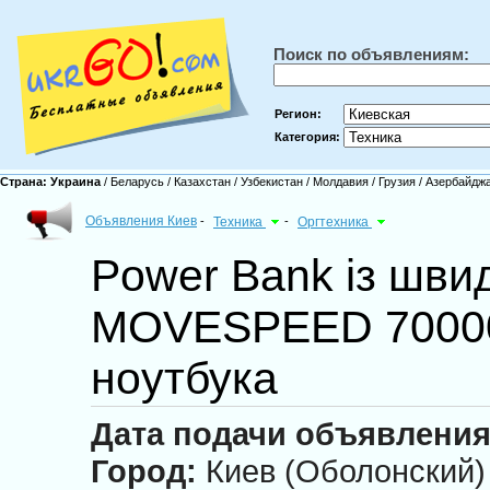
Поиск по объявлениям:
Регион:
Категория:
Страна:
Украина
/
Беларусь
/
Казахстан
/
Узбекистан
/
Молдавия
/
Грузия
/
Азербайдж
Объявления Киев
-
Техника
-
Оргтехника
Power Bank із шви
MOVESPEED 7000
ноутбука
Дата подачи объявления
Город:
Киев (Оболонский)