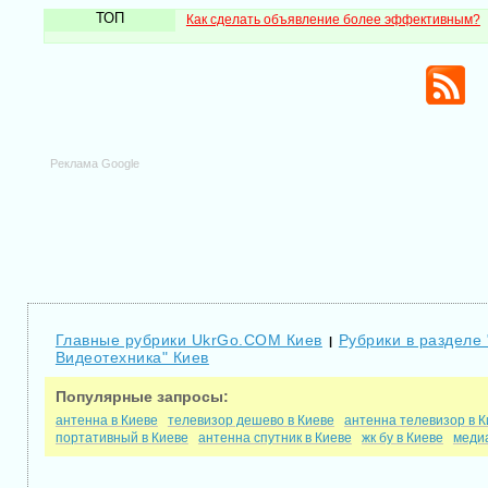
ТОП
Как сделать объявление более эффективным?
Реклама Google
Главные рубрики UkrGo.COM Киев
Рубрики в разделе 
|
Видеотехника" Киев
Популярные запросы:
антенна в Киеве
телевизор дешево в Киеве
антенна телевизор в К
портативный в Киеве
антенна спутник в Киеве
жк бу в Киеве
меди