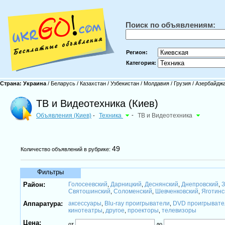
Поиск по объявлениям:
Регион:
Категория:
Страна:
Украина
/
Беларусь
/
Казахстан
/
Узбекистан
/
Молдавия
/
Грузия
/
Азербайдж
ТВ и Видеотехника (Киев)
Объявления (Киев)
Техника
-
ТВ и Видеотехника
-
49
Количество объявлений в рубрике:
Фильтры
Район:
Голосеевский
Дарницкий
Деснянский
Днепровский
З
,
,
,
,
Святошинский
Соломенский
Шевченковский
Яготинс
,
,
,
Аппаратура:
аксессуары
Blu-ray проигрыватели
DVD проигрывате
,
,
кинотеатры
другое
проекторы
телевизоры
,
,
,
Цена:
от
до