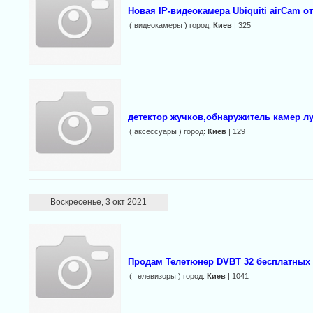
Новая IP-видеокамера Ubiquiti airCam 
( видеокамеры ) город:
Киев
| 325
детектор жучков,обнаружитель камер л
( аксессуары ) город:
Киев
| 129
Воскресенье, 3 окт 2021
Продам Телетюнер DVBT 32 бесплатных 
( телевизоры ) город:
Киев
| 1041