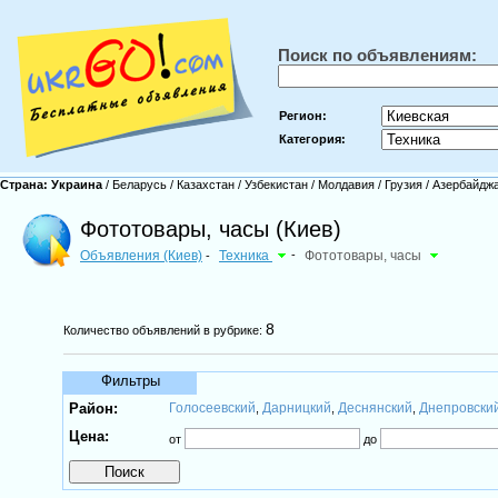
Поиск по объявлениям:
Регион:
Категория:
Страна:
Украина
/
Беларусь
/
Казахстан
/
Узбекистан
/
Молдавия
/
Грузия
/
Азербайдж
Фототовары, часы (Киев)
Объявления (Киев)
Техника
-
Фототовары, часы
-
8
Количество объявлений в рубрике:
Фильтры
Район:
Голосеевский
Дарницкий
Деснянский
Днепровски
,
,
,
Цена:
от
до