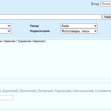
Вход:
Город:
Подкатегория:
ан
/
Армения
/
Туркмения
/
Киргизия
/
й
Згуровский
Оболонский
Печерский
Подольский
Святошинский
Соломенск
,
,
,
,
,
,