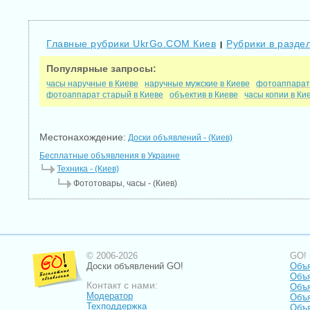
Главные рубрики UkrGo.COM Киев
Рубрики в раздел
|
Популярные запросы:
часы наручные в Киеве
наручные мужские в Киеве
фотоаппарат
фотоаппарат старый в Киеве
объектив в Киеве
часы копии в Ки
Местонахождение:
Доски объявлений - (Киев)
Бесплатные объявления в Украине
Техника - (Киев)
Фототовары, часы - (Киев)
© 2006-2026
GO! 
Доски объявлений GO!
Объ
Объ
Контакт с нами:
Объя
Модератор
Объя
Техподдержка
Объя