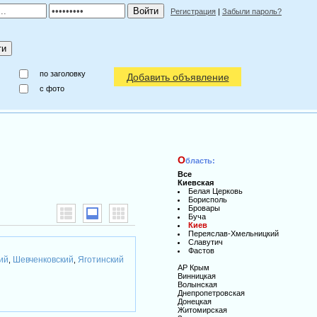
Регистрация
|
Забыли пароль?
по заголовку
Добавить объявление
c фото
О
бласть:
Все
Киевская
Белая Церковь
Борисполь
Бровары
Буча
Киев
Переяслав-Хмельницкий
Славутич
Фастов
ий
Шевченковский
Яготинский
,
,
АР Крым
Винницкая
Волынская
Днепропетровская
Донецкая
Житомирская