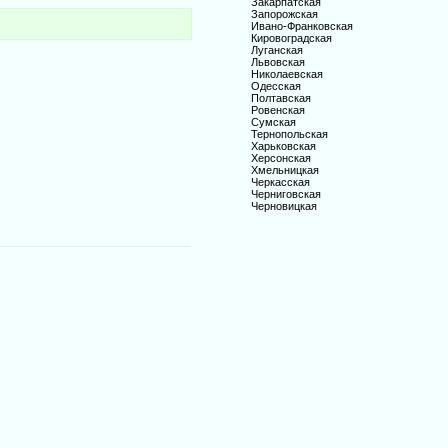
Закарпатская
Запорожская
Ивано-Франковская
Кировоградская
Луганская
Львовская
Николаевская
Одесская
Полтавская
Ровенская
Сумская
Тернопольская
Харьковская
Херсонская
Хмельницкая
Черкасская
Черниговская
Черновицкая