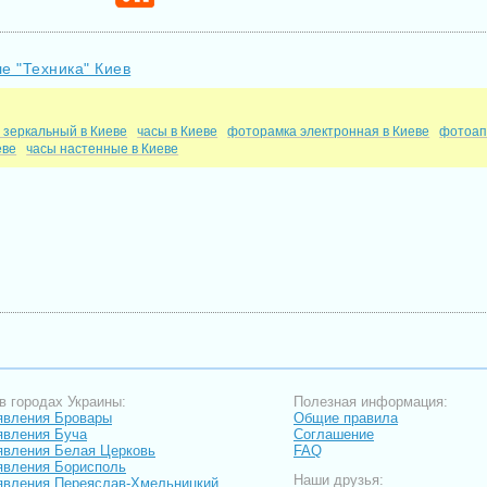
е "Техника" Киев
 зеркальный в Киеве
часы в Киеве
фоторамка электронная в Киеве
фотоап
еве
часы настенные в Киеве
в городах Украины:
Полезная информация:
явления Бровары
Общие правила
явления Буча
Соглашение
вления Белая Церковь
FAQ
вления Борисполь
Наши друзья:
вления Переяслав-Хмельницкий