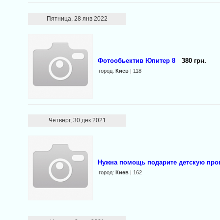
Пятница, 28 янв 2022
Фотообьектив Юпитер 8
380 грн.
город:
Киев
| 118
Четверг, 30 дек 2021
Нужна помощь подарите детскую про
город:
Киев
| 162