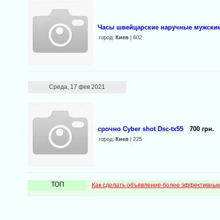
Часы швейцарские наручные мужские
город:
Киев
| 602
Среда, 17 фев 2021
срочно Cyber shot Dsc-tx55
700 грн.
город:
Киев
| 225
ТОП
Как сделать объявление более эффективны