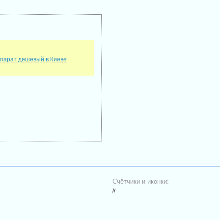
парат дешевый в Киеве
Счётчики и иконки:
//