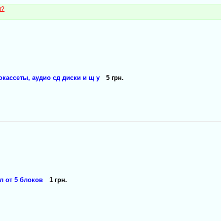
м?
окассеты, аудио сд диски и щ у
5 грн.
л от 5 блоков
1 грн.