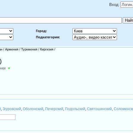
Вход:
Город:
Подкатегория:
ан
/
Армения
/
Туркмения
/
Киргизия
/
)
инки
й
Згуровский
Оболонский
Печерский
Подольский
Святошинский
Соломенск
,
,
,
,
,
,