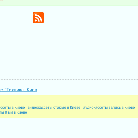
е "Техника" Киев
ссеты в Киеве
видеокассеты старые в Киеве
аудиокассеты запись в Киеве
ты 8 мм в Киеве