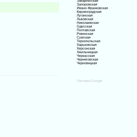
Закарпатская
Запорожская
Ивано-Франковская
Кировоградская
Луганская
Львовская
Николаевская
Одесская
Полтавская
Ровенская
Сумская
Тернопольская
Харьковская
Херсонская
Хмельницкая
Черкасская
Черниговская
Черновицкая
Реклама Google