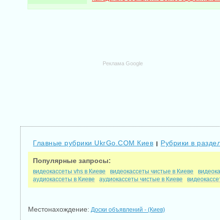
Реклама Google
Главные рубрики UkrGo.COM Киев
Рубрики в раздел
|
Популярные запросы:
видеокассеты vhs в Киеве
видеокассеты чистые в Киеве
видеока
аудиокассеты в Киеве
аудиокассеты чистые в Киеве
видеокассе
Местонахождение:
Доски объявлений - (Киев)