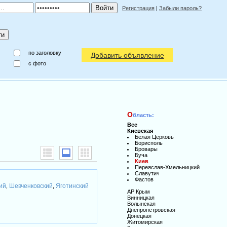
Регистрация
|
Забыли пароль?
по заголовку
Добавить объявление
c фото
О
бласть:
Все
Киевская
Белая Церковь
Борисполь
Бровары
Буча
Киев
Переяслав-Хмельницкий
Славутич
Фастов
ий
Шевченковский
Яготинский
,
,
АР Крым
Винницкая
Волынская
Днепропетровская
Донецкая
Житомирская