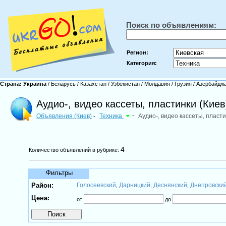
Поиск по объявлениям:
Регион:
Категория:
Страна:
Украина
/
Беларусь
/
Казахстан
/
Узбекистан
/
Молдавия
/
Грузия
/
Азербайдж
Аудио-, видео кассеты, пластинки (Киев
Объявления (Киев)
Техника
-
Аудио-, видео кассеты, пласт
-
4
Количество объявлений в рубрике:
Фильтры
Район:
Голосеевский
Дарницкий
Деснянский
Днепровски
,
,
,
Цена:
от
до