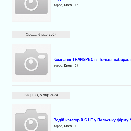
город:
Киев
| 77
Среда, 6 мар 2024
Компанія TRANSPEC із Польщі набирає во
город:
Киев
| 59
Вторник, 5 мар 2024
Водій категорій С і Е у Польську фірму 
город:
Киев
| 71