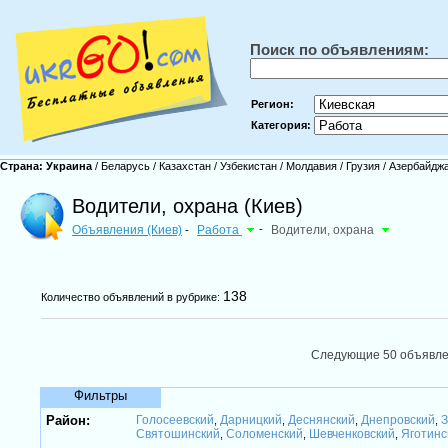
Поиск по объявлениям:
Регион:
Категория:
Страна:
Украина
/
Беларусь
/
Казахстан
/
Узбекистан
/
Молдавия
/
Грузия
/
Азербайдж
Водители, охрана (Киев)
Объявления (Киев)
Работа
-
Водители, охрана
-
138
Количество объявлений в рубрике:
Следующие 50 объявл
Фильтры
Район:
Голосеевский
Дарницкий
Деснянский
Днепровский
З
,
,
,
,
Святошинский
Соломенский
Шевченковский
Яготинс
,
,
,