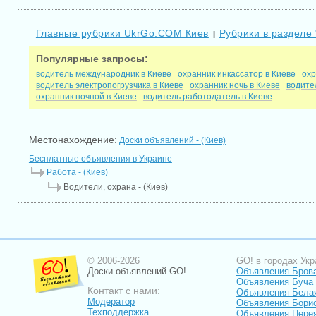
Главные рубрики UkrGo.COM Киев
Рубрики в разделе 
|
Популярные запросы:
водитель международник в Киеве
охранник инкассатор в Киеве
охр
водитель электропогрузчика в Киеве
охранник ночь в Киеве
водите
охранник ночной в Киеве
водитель работодатель в Киеве
Местонахождение:
Доски объявлений - (Киев)
Бесплатные объявления в Украине
Работа - (Киев)
Водители, охрана - (Киев)
© 2006-2026
GO! в городах Укр
Доски объявлений GO!
Объявления Бров
Объявления Буча
Контакт с нами:
Объявления Бела
Модератор
Объявления Бори
Техподдержка
Объявления Пере