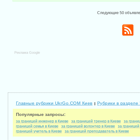
Следующие 50 объявл
Реклама Google
Главные рубрики UkrGo.COM Киев
Рубрики в разделе 
|
Популярные запросы:
за границей инженер в Киеве
за границей тренер в Киеве
за грани
границей семья в Киеве
за границей волонтер в Киеве
за границей
границей учитель в Киеве
за границей преподаватель в Киеве