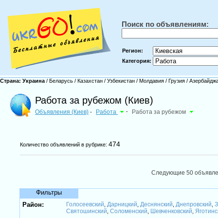
Поиск по объявлениям:
Регион:
Категория:
Страна:
Украина
/
Беларусь
/
Казахстан
/
Узбекистан
/
Молдавия
/
Грузия
/
Азербайдж
Работа за рубежом (Киев)
Объявления (Киев)
Работа
-
Работа за рубежом
-
474
Количество объявлений в рубрике:
Следующие 50 объявл
Фильтры
Район:
Голосеевский
Дарницкий
Деснянский
Днепровский
З
,
,
,
,
Святошинский
Соломенский
Шевченковский
Яготинс
,
,
,