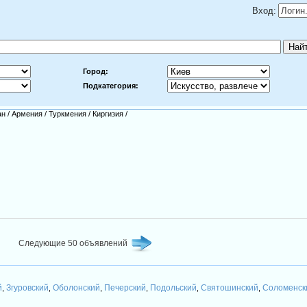
Вход:
Город:
Подкатегория:
ан
/
Армения
/
Туркмения
/
Киргизия
/
Следующие 50 объявлений
й
Згуровский
Оболонский
Печерский
Подольский
Святошинский
Соломенск
,
,
,
,
,
,