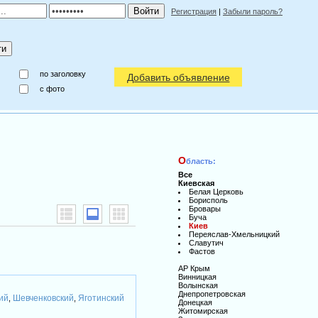
Регистрация
|
Забыли пароль?
по заголовку
Добавить объявление
c фото
О
бласть:
Все
Киевская
Белая Церковь
Борисполь
Бровары
Буча
Киев
Переяслав-Хмельницкий
Славутич
Фастов
АР Крым
Винницкая
Волынская
Днепропетровская
ий
Шевченковский
Яготинский
,
,
Донецкая
Житомирская