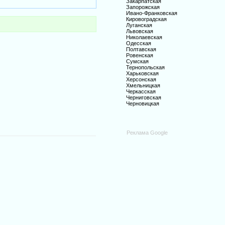
Закарпатская
Запорожская
Ивано-Франковская
Кировоградская
Луганская
Львовская
Николаевская
Одесская
Полтавская
Ровенская
Сумская
Тернопольская
Харьковская
Херсонская
Хмельницкая
Черкасская
Черниговская
Черновицкая
Реклама Google