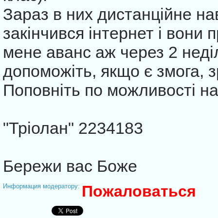
Зараз в них дистанційне на
закінчився інтернет і вони 
мене аванс аж через 2 неділ
допоможіть, якщо є змога, з
Поповніть по можливості на
"Тріолан" 2234183
Бережи вас Боже
Информация модератору:
Пожаловаться