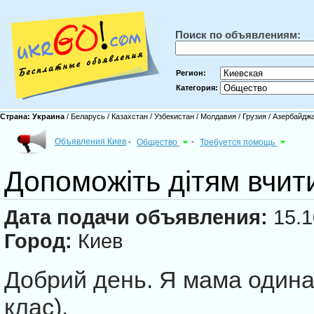
Поиск по объявлениям:
Регион:
Категория:
Страна:
Украина
/
Беларусь
/
Казахстан
/
Узбекистан
/
Молдавия
/
Грузия
/
Азербайдж
Объявления Киев
-
Общество
-
Требуется помощь
Допоможіть дітям вчит
Дата подачи объявления:
15.1
Город:
Киев
Добрий день. Я мама одиначк
клас).