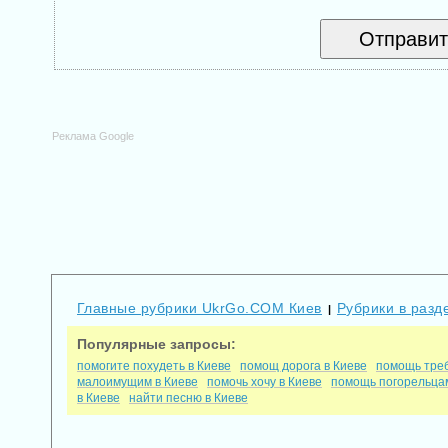
Реклама Google
Главные рубрики UkrGo.COM Киев
Рубрики в разд
|
Популярные запросы:
помогите похудеть в Киеве
помощ дорога в Киеве
помощь треб
малоимущим в Киеве
помочь хочу в Киеве
помощь погорельцам
в Киеве
найти песню в Киеве