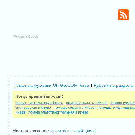
Реклама Google
Главные рубрики UkrGo.COM Киев
Рубрики в разделе
|
Популярные запросы:
решить математику в Киеве
помощь оказать в Киеве
помощ гумани
спонсорская в Киеве
помощь семьям в Киеве
помощь нуждающимся
Киеве
помощ благотворительная в Киеве
Местонахождение:
Доски объявлений - (Киев)