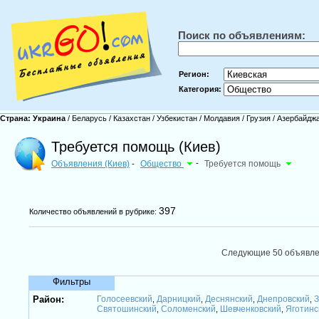
Поиск по объявлениям:
Регион:
Категория:
Страна:
Украина
/
Беларусь
/
Казахстан
/
Узбекистан
/
Молдавия
/
Грузия
/
Азербайдж
Требуется помощь (Киев)
Объявления (Киев)
Общество
-
Требуется помощь
-
397
Количество объявлений в рубрике:
Следующие 50 объявл
Фильтры
Район:
Голосеевский
Дарницкий
Деснянский
Днепровский
З
,
,
,
,
Святошинский
Соломенский
Шевченковский
Яготинс
,
,
,