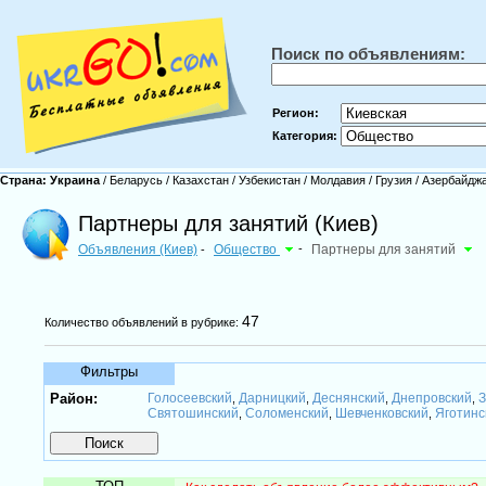
Поиск по объявлениям:
Регион:
Категория:
Страна:
Украина
/
Беларусь
/
Казахстан
/
Узбекистан
/
Молдавия
/
Грузия
/
Азербайдж
Партнеры для занятий (Киев)
Объявления (Киев)
Общество
-
Партнеры для занятий
-
47
Количество объявлений в рубрике:
Фильтры
Район:
Голосеевский
Дарницкий
Деснянский
Днепровский
З
,
,
,
,
Святошинский
Соломенский
Шевченковский
Яготинс
,
,
,