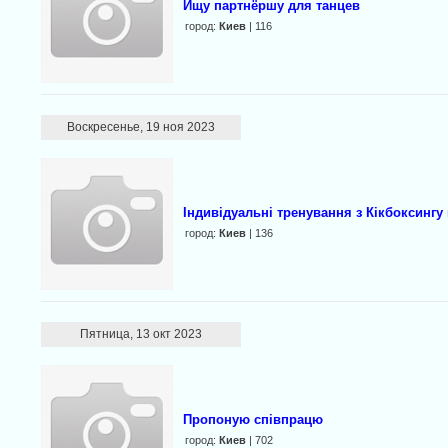
Ищу партнёршу для танцев
город:
Киев
| 116
Воскресенье, 19 ноя 2023
Індивідуальні тренування з Кікбоксингу 
город:
Киев
| 136
Пятница, 13 окт 2023
Пропоную співпрацю
город:
Киев
| 702