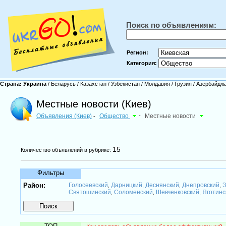
Поиск по объявлениям:
Регион:
Категория:
Страна:
Украина
/
Беларусь
/
Казахстан
/
Узбекистан
/
Молдавия
/
Грузия
/
Азербайдж
Местные новости (Киев)
Объявления (Киев)
Общество
-
Местные новости
-
15
Количество объявлений в рубрике:
Фильтры
Район:
Голосеевский
Дарницкий
Деснянский
Днепровский
З
,
,
,
,
Святошинский
Соломенский
Шевченковский
Яготинс
,
,
,