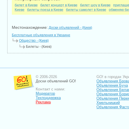
билет в Киеве
билет концерт в Киеве
билет шоу в Киеве
приглаше
Киеве
билеты поезд в Киеве
билеты самолет в Киеве
обменяю би
Местонахождение:
Доски объявлений - (Киев)
Бесплатные объявления в Украине
Общество - (Киев)
Билеты - (Киев)
© 2006-2026
GO! в городах Укр
Доски объявлений GO!
Объявления Бров
Объявления Буча
Контакт с нами:
Объявления Бела
Модератор
Объявления Бори
Техподдержка
Объявления Пере
Реклама
Хмельницкий
Объявления Фаст