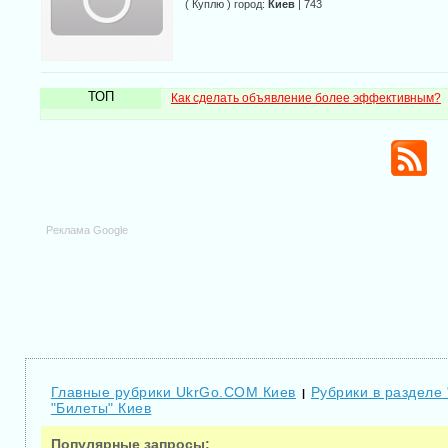
( Куплю ) город:
Киев
| 743
ТОП
Как сделать объявление более эффективным?
Реклама Google
Главные рубрики UkrGo.COM Киев
Рубрики в разделе
|
"Билеты" Киев
Популярные запросы: