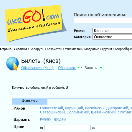
Поиск по объявлениям:
Регион:
Категория:
Страна:
Украина
/
Беларусь
/
Казахстан
/
Узбекистан
/
Молдавия
/
Грузия
/
Азербайдж
Билеты (Киев)
Объявления (Киев)
Общество
-
Билеты
-
8
Количество объявлений в рубрике:
Фильтры
Район:
Голосеевский
Дарницкий
Деснянский
Днепровский
З
,
,
,
,
Святошинский
Соломенский
Шевченковский
Яготинс
,
,
,
Вариант:
Куплю
Продам
,
Цена:
от
до