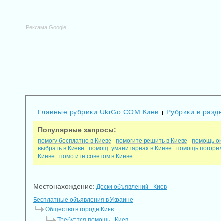
Реклама Google
Главные рубрики UkrGo.COM Киев
Рубрики в разд
|
Популярные запросы:
помогу бесплатно в Киеве
помогите решить в Киеве
помощь ок
выбрать в Киеве
помощ гуманитарная в Киеве
помощь погорел
Киеве
помогите советом в Киеве
Местонахождение:
Доски объявлений - Киев
Бесплатные объявления в Украине
Общество в городе Киев
Требуется помощь - Киев