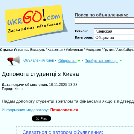
Поиск по объявлениям:
Регион:
Категория:
Страна:
Украина
/
Беларусь
/
Казахстан
/
Узбекистан
/
Молдавия
/
Грузия
/
Азербайдж
Объявления Киев
-
Общество
-
Требуется помощь
Допомога студентці з Києва
Дата подачи объявления:
19.11.2025 13:28
Город:
Киев
Надам допомогу студентці з житлом та фінансами якщо є підтверд
Информация модератору:
Пожаловаться
Связаться с автором объявления: