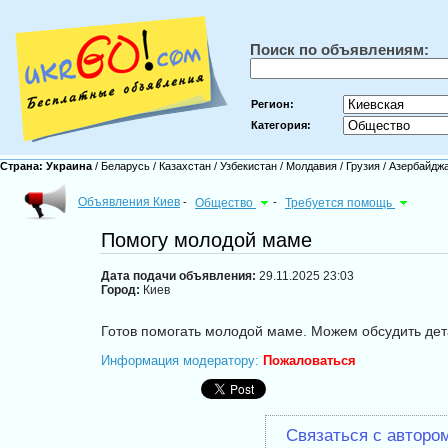
Поиск по объявлениям:
Регион:
Категория:
Страна:
Украина
/
Беларусь
/
Казахстан
/
Узбекистан
/
Молдавия
/
Грузия
/
Азербайдж
Объявления Киев
-
Общество
-
Требуется помощь
Помогу молодой маме
Дата подачи объявления:
29.11.2025 23:03
Город:
Киев
Готов помогать молодой маме. Можем обсудить де
Информация модератору:
Пожаловаться
Связаться с авторо