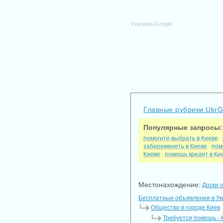
Реклама Google
Главные рубрики Ukr
Популярные запросы:
помогите выбрать в Киеве
забеременеть в Киеве
пом
Киеве
помощь кредит в Ки
Местонахождение:
Доски 
Бесплатные объявления в У
Общество в городе Киев
Требуется помощь - 