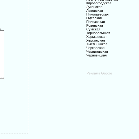
Кировоградская
Луганская
Львовская
Николаевская
Одесская
Полтавская
Ровенская
в
Сумская
Тернопольская
Харьковская
Херсонская
Хмельницкая
Черкасская
Черниговская
Черновицкая
Реклама Google