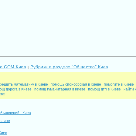
Go.COM Киев
Рубрики в разделе "Общество" Киев
|
решить математику в Киеве
помощь спонсорская в Киеве
помогите в Киеве
ощ дорога в Киеве
помощ гуманитарная в Киеве
помощ дтп в Киеве
найти 
еве
объявлений - Киев
краине
Киев