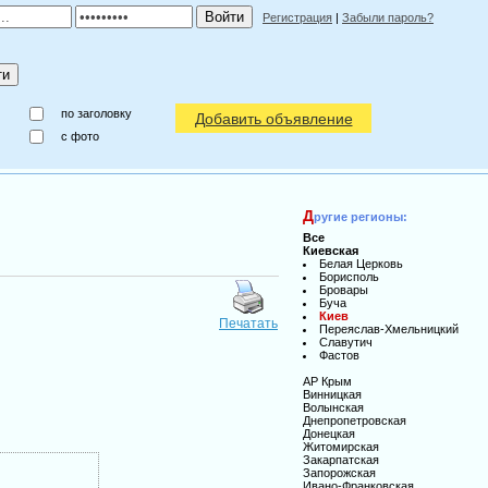
Регистрация
|
Забыли пароль?
по заголовку
Добавить объявление
c фото
Д
ругие регионы:
Все
Киевская
Белая Церковь
Борисполь
Бровары
Буча
Киев
Печатать
Переяслав-Хмельницкий
Славутич
Фастов
АР Крым
Винницкая
Волынская
Днепропетровская
Донецкая
Житомирская
Закарпатская
Запорожская
Ивано-Франковская