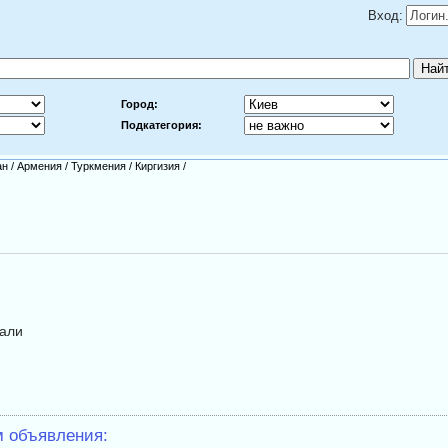
Вход:
Город:
Подкатегория:
ан
/
Армения
/
Туркмения
/
Киргизия
/
тали
м объявления: