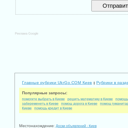
Реклама Google
Главные рубрики UkrGo.COM Киев
Рубрики в разд
|
Популярные запросы:
помогите выбрать в Киеве
решить математику в Киеве
помощь
забеременеть в Киеве
помощ дорога в Киеве
помощ гуманитар
Киеве
помощь кредит в Киеве
Местонахождение:
Доски объявлений - Киев