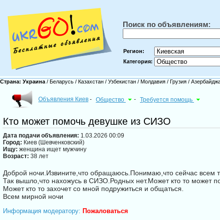
Поиск по объявлениям:
Регион:
Категория:
Страна:
Украина
/
Беларусь
/
Казахстан
/
Узбекистан
/
Молдавия
/
Грузия
/
Азербайдж
Объявления Киев
-
Общество
-
Требуется помощь
Кто может помочь девушке из СИЗО
Дата подачи объявления:
1.03.2026 00:09
Город:
Киев (Шевченковский)
Ищу:
женщина ищет мужчину
Возраст:
38 лет
Доброй ночи.Извините,что обращаюсь.Понимаю,что сейчас всем тя
Так вышло,что нахожусь в СИЗО.Родных нет.Может кто то может по
Может кто то захочет со мной подружиться и общаться.
Всем мирной ночи
Информация модератору:
Пожаловаться