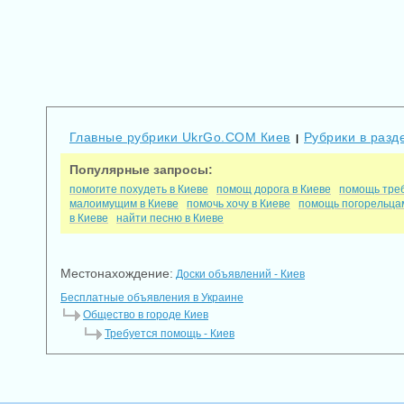
Главные рубрики UkrGo.COM Киев
Рубрики в разд
|
Популярные запросы:
помогите похудеть в Киеве
помощ дорога в Киеве
помощь треб
малоимущим в Киеве
помочь хочу в Киеве
помощь погорельцам
в Киеве
найти песню в Киеве
Местонахождение:
Доски объявлений - Киев
Бесплатные объявления в Украине
Общество в городе Киев
Требуется помощь - Киев