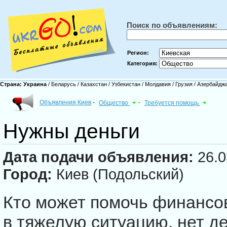
Поиск по объявлениям:
Регион:
Категория:
Страна:
Украина
/
Беларусь
/
Казахстан
/
Узбекистан
/
Молдавия
/
Грузия
/
Азербайдж
Объявления Киев
-
Общество
-
Требуется помощь
Нужны деньги
Дата подачи объявления:
26.0
Город:
Киев (Подольский)
Кто может помочь финансов
в тяжелую ситуацию, нет де