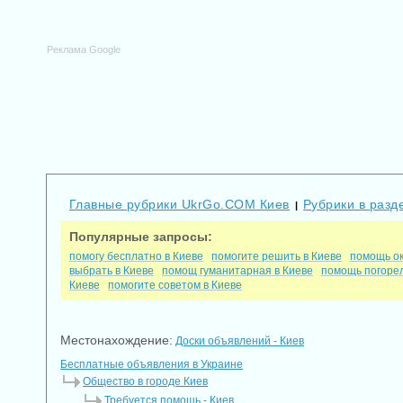
Реклама Google
Главные рубрики UkrGo.COM Киев
Рубрики в разд
|
Популярные запросы:
помогу бесплатно в Киеве
помогите решить в Киеве
помощь ок
выбрать в Киеве
помощ гуманитарная в Киеве
помощь погорел
Киеве
помогите советом в Киеве
Местонахождение:
Доски объявлений - Киев
Бесплатные объявления в Украине
Общество в городе Киев
Требуется помощь - Киев