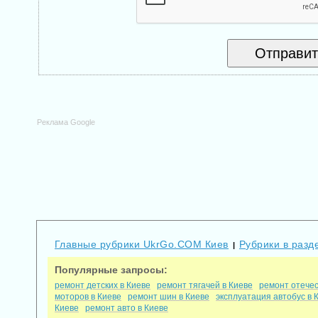
Реклама Google
Главные рубрики UkrGo.COM Киев
Рубрики в разд
|
Популярные запросы:
ремонт детских в Киеве
ремонт тягачей в Киеве
ремонт отечес
моторов в Киеве
ремонт шин в Киеве
эксплуатация автобус в 
Киеве
ремонт авто в Киеве