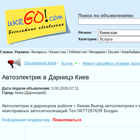
Поиск по объявлениям:
Регион:
Категория:
Страна:
Украина
/
Беларусь
/
Казахстан
/
Узбекистан
/
Молдавия
/
Грузия
/
Азербайдж
Объявления Киев
-
Услуги
-
Ремонт авто/мото техники, вод
Автоэлектрик в Дарницэ Киев
Дата подачи объявления:
3.06.2026 07:11
Город:
Киев (Дарницкий)
Автоэлектрик в дарницком районе г. Киева.Выезд автоэлектрика к
неисправных автосигнализаций.Тел 0677287639 Богдан
Информация модератору:
Пожаловаться