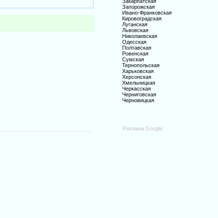
Закарпатская
Запорожская
Ивано-Франковская
Кировоградская
Луганская
Львовская
Николаевская
Одесская
Полтавская
Ровенская
Сумская
Тернопольская
Харьковская
Херсонская
Хмельницкая
Черкасская
Черниговская
Черновицкая
Реклама Google