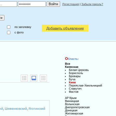
Регистрация
|
Забыли пароль?
по заголовку
Добавить объявление
c фото
О
бласть:
Все
Киевская
Белая Церковь
Борисполь
Бровары
Буча
Киев
Переяслав-Хмельницкий
Славутич
Фастов
АР Крым
Винницкая
Волынская
Днепропетровская
ий
Шевченковский
Яготинский
,
,
Донецкая
Житомирская