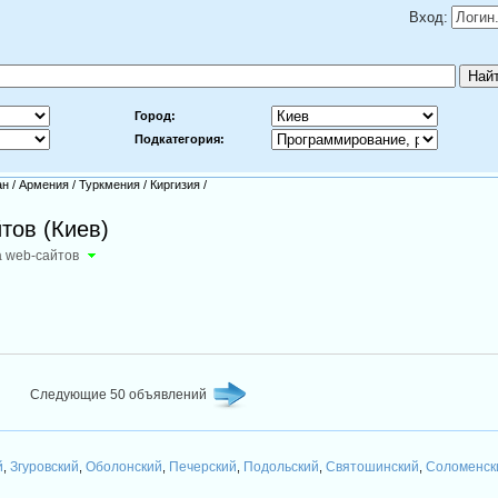
Вход:
Город:
Подкатегория:
ан
/
Армения
/
Туркмения
/
Киргизия
/
тов (Киев)
 web-сайтов
Следующие 50 объявлений
й
Згуровский
Оболонский
Печерский
Подольский
Святошинский
Соломенск
,
,
,
,
,
,