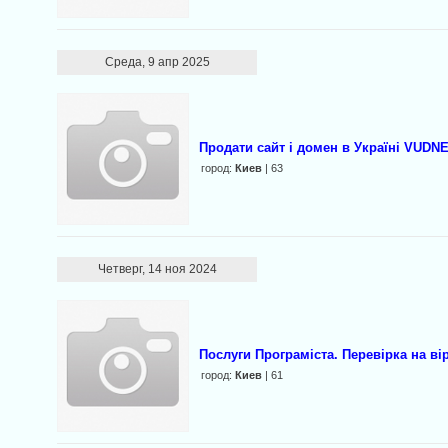
Среда, 9 апр 2025
Продати сайт і домен в Україні VUDN
город:
Киев
| 63
Четверг, 14 ноя 2024
Послуги Програміста. Перевірка на ві
город:
Киев
| 61