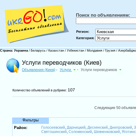
Поиск по объявлениям:
Регион:
Категория:
Страна:
Украина
/
Беларусь
/
Казахстан
/
Узбекистан
/
Молдавия
/
Грузия
/
Азербайдж
Услуги переводчиков (Киев)
Объявления (Киев)
Услуги
-
Услуги переводчиков
-
107
Количество объявлений в рубрике:
Следующие 50 объявл
Фильтры
Район:
Голосеевский
Дарницкий
Деснянский
Днепровский
З
,
,
,
,
Святошинский
Соломенский
Шевченковский
Яготинс
,
,
,