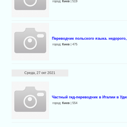
город:
Киев
| 519
Переводчик польского языка. недорого,
город:
Киев
| 475
Среда, 27 окт 2021
Частный гид-переводчик в Италии в Уди
город:
Киев
| 554