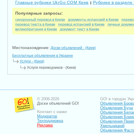
Главные рубрики UkrGo.COM Киев
Рубрики в разделе 
|
Популярные запросы:
синхронный перевод в Киеве
документы испанский в Киеве
перево
перевод текста в Киеве
перевод испанский в Киеве
личные докуме
великобритания в Киеве
документ текст в Киеве
Местонахождение:
Доски объявлений - (Киев)
Бесплатные объявления в Украине
Услуги - (Киев)
Услуги переводчиков - (Киев)
© 2006-2026
GO! в городах Укр
Доски объявлений GO!
Объявления Бров
Объявления Буча
Контакт с нами:
Объявления Бела
Модератор
Объявления Бори
Техподдержка
Объявления Пере
Реклама
Хмельницкий
Объявления Фаст