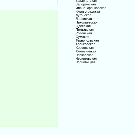
Закарпатская
Запорожская
Ивано-Франковская
Кировоградская
Луганская
Львовская
Николаевская
Одесская
Полтавская
Ровенская
Сумская
Тернопольская
Харьковская
Херсонская
Хмельницкая
Черкасская
Черниговская
Черновицкая