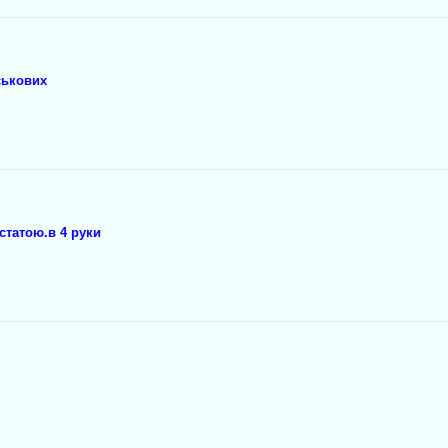
ськових
статою.в 4 руки