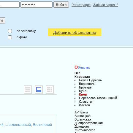
Регистрация
|
Забыли пароль?
по заголовку
Добавить объявление
c фото
О
бласть:
Все
Киевская
Белая Церковь
Борисполь
Бровары
Буча
Киев
Переяслав-Хмельницкий
Славутич
Фастов
АР Крым
Винницкая
Волынская
Днепропетровская
ий
Шевченковский
Яготинский
,
,
Донецкая
Житомирская