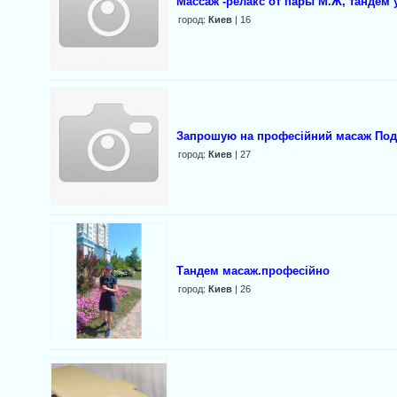
Массаж -релакс от пары М.Ж, тандем 
город:
Киев
| 16
Запрошую на професійний масаж Подар
город:
Киев
| 27
Тандем масаж.професійно
город:
Киев
| 26