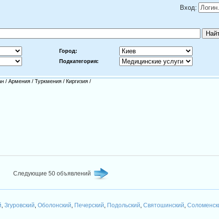
Вход:
Город:
Подкатегория:
ан
/
Армения
/
Туркмения
/
Киргизия
/
Следующие 50 объявлений
й
Згуровский
Оболонский
Печерский
Подольский
Святошинский
Соломенск
,
,
,
,
,
,