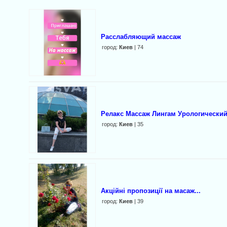
Расслабляющий массаж
город:
Киев
| 74
Релакс Массаж Лингам Урологически
город:
Киев
| 35
Акційні пропозиції на масаж...
город:
Киев
| 39