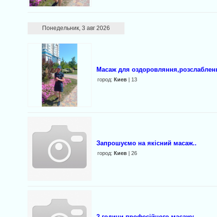
Понедельник, 3 авг 2026
Масаж для оздоровляння,розслаблен
город:
Киев
| 13
Запрошуємо на якісний масаж..
город:
Киев
| 26
2 години професійного масажу..