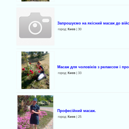
Запрошуємо на якісний масаж до вій
город:
Киев
| 30
Масаж для чоловіків з релаксом і про
город:
Киев
| 33
Професійний масаж.
город:
Киев
| 25