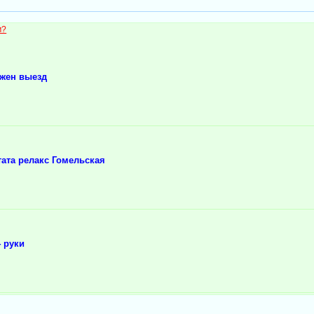
м?
ожен выезд
ата релакс Гомельская
 руки