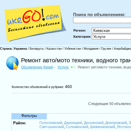
Поиск по объявлениям:
Регион:
Категория:
Страна:
Украина
/
Беларусь
/
Казахстан
/
Узбекистан
/
Молдавия
/
Грузия
/
Азербайдж
Ремонт авто/мото техники, водного тра
Объявления (Киев)
Услуги
-
Ремонт авто/мото техники, вод
-
460
Количество объявлений в рубрике:
Следующие 50 объявле
Фильтры
Район:
Голосеевский
Дарницкий
Деснянский
Днепровский
З
,
,
,
,
Святошинский
Соломенский
Шевченковский
Яготинс
,
,
,