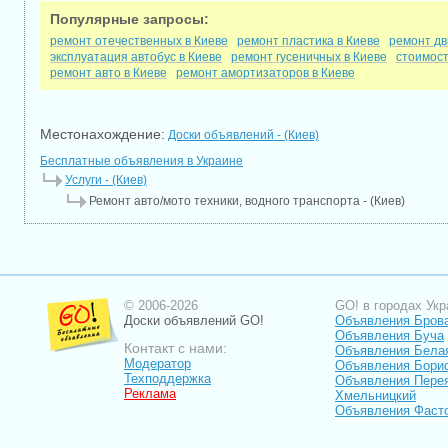
Популярные запросы:
ремонт отечественных в Киеве
ремонт пластика в Киеве
ремонт дв
эксплуатация автобус в Киеве
ремонт гусеничных в Киеве
стоимост
ремонт авто в Киеве
ремонт амортизаторов в Киеве
Местонахождение:
Доски объявлений - (Киев)
Бесплатные объявления в Украине
Услуги - (Киев)
Ремонт авто/мото техники, водного транспорта - (Киев)
© 2006-2026
GO! в городах Укр
Доски объявлений GO!
Объявления Бров
Объявления Буча
Контакт с нами:
Объявления Бела
Модератор
Объявления Бори
Техподдержка
Объявления Пере
Реклама
Хмельницкий
Объявления Фаст